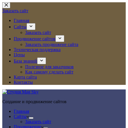
Перейти
к
Заказать сайт
сути
Главная
Сайты
Заказать сайт
Продвижение сайтов
Заказать продвижеие сайта
Техническая поддержка
Цены
База знаний
Полезное для заказчиков
Как самому сделать сайт
Карта сайта
Контакты
Создание и продвижение сайтов
Главная
Сайты
Заказать сайт
Продвижение