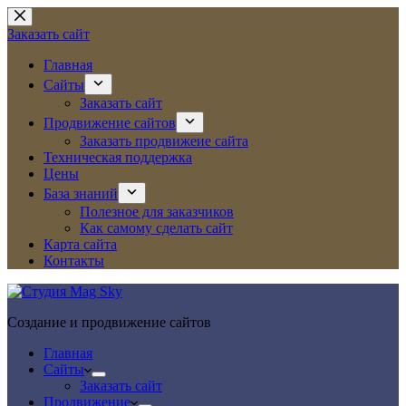
Перейти
к
Заказать сайт
сути
Главная
Сайты
Заказать сайт
Продвижение сайтов
Заказать продвижеие сайта
Техническая поддержка
Цены
База знаний
Полезное для заказчиков
Как самому сделать сайт
Карта сайта
Контакты
Создание и продвижение сайтов
Главная
Сайты
Заказать сайт
Продвижение