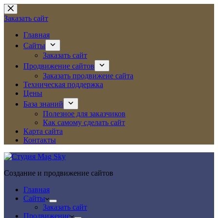
Перейти
к
Заказать сайт
сути
Главная
Сайты
Заказать сайт
Продвижение сайтов
Заказать продвижеие сайта
Техническая поддержка
Цены
База знаний
Полезное для заказчиков
Как самому сделать сайт
Карта сайта
Контакты
Создание и продвижение сайтов
Главная
Сайты
Заказать сайт
Продвижение