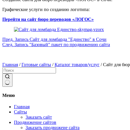
Графические услуги по созданию логотипа:
Перейти на сайт бюро переводов «ЛОГОС»
Пред.
Запись
Сайт для ломбарда "Единство" в Сочи
След.
Запись
"Базовый" пакет по продвижению сайта
Главная
/
Готовые сайты
/
Каталог товаров/услуг
/
Сайт для бюр
Ничего
не
Меню
найдено
Главная
Сайты
Заказать сайт
Продвижение сайтов
Заказать продвижеие сайта