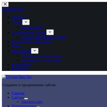
Перейти
к
Заказать сайт
сути
Главная
Сайты
Заказать сайт
Продвижение сайтов
Заказать продвижеие сайта
Техническая поддержка
Цены
База знаний
Полезное для заказчиков
Как самому сделать сайт
Карта сайта
Контакты
Создание и продвижение сайтов
Главная
Сайты
Заказать сайт
Продвижение