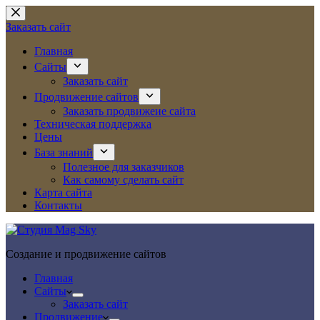
Перейти
к
Заказать сайт
сути
Главная
Сайты
Заказать сайт
Продвижение сайтов
Заказать продвижеие сайта
Техническая поддержка
Цены
База знаний
Полезное для заказчиков
Как самому сделать сайт
Карта сайта
Контакты
Создание и продвижение сайтов
Главная
Сайты
Заказать сайт
Продвижение